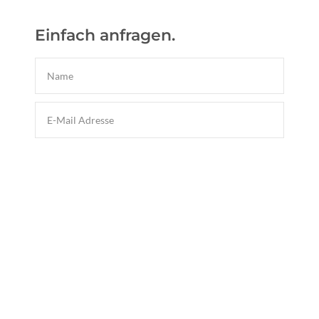
Einfach anfragen.
Datenschutz
Ich habe die Datenschutzerklärung gelesen und
verstanden und stimme hiermit zu.